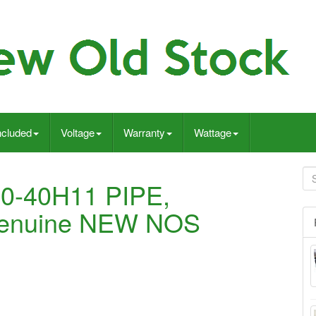
ncluded
Voltage
Warranty
Wattage
50-40H11 PIPE,
Genuine NEW NOS