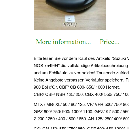
Bitte lesen Sie vor dem Kauf des Artikels "Suz
NOS xn4994" die vollständige Artikelbeschreibung
und um Fehlkäufe zu vermeiden! Tausende zufrie
Keine Angebote verpassen Verkäufer speichern. RS
900 Bol d'Or. CBF/ CB 600/ 650/ 1000 Hornet.
CBR/ CBF/ NSR 125/ 250. CBX 400/ 550/ 750/ 100
MTX / MB/ XL/ 50 / 80/ 125. VF/ VFR 500/ 750/ 80
GPZ 600/ 750/ 900/ 1000/ 1100. GPZ/ KZ 500 / 55
Z 200 / 250 / 400 / 500 / 650. AN 125/ 250/ 400/ 
GS/ GN 450/ 550/ 750/ 850. GSF 600/ 650/1200/ 1