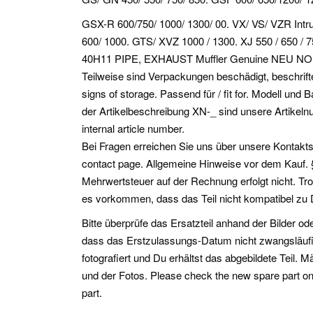
GSX-R 600/750/ 1000/ 1300/ 00. VX/ VS/ VZR Intru
600/ 1000. GTS/ XVZ 1000 / 1300.
XJ 550 / 650 / 
40H11 PIPE, EXHAUST Muffler Genuine NEU NOS x
Teilweise sind Verpackungen beschädigt, beschrift
signs of storage. Passend für / fit for. Modell un
der Artikelbeschreibung XN-_ sind unsere Artikelnu
internal article number.
Bei Fragen erreichen Sie uns über unsere Kontakts
contact page. Allgemeine Hinweise vor dem Kauf. 
Mehrwertsteuer auf der Rechnung erfolgt nicht. T
es vorkommen, dass das Teil nicht kompatibel zu 
Bitte überprüfe das Ersatzteil anhand der Bilder od
dass das Erstzulassungs-Datum nicht zwangsläufig 
fotografiert und Du erhältst das abgebildete Teil. 
und der Fotos. Please check the new spare part on 
part.