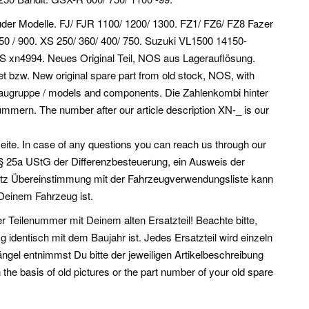
der Modelle. FJ/ FJR 1100/ 1200/ 1300. FZ1/ FZ6/ FZ8 Fazer
750 / 900. XS 250/ 360/ 400/ 750. Suzuki VL1500 14150-
n4994. Neues Original Teil, NOS aus Lagerauflösung.
et bzw.
New original spare part from old stock, NOS, with
d Baugruppe / models and components. Die Zahlenkombi hinter
mmern. The number after our article description XN-_ is our
eite. In case of any questions you can reach us through our
§ 25a UStG der Differenzbesteuerung, ein Ausweis der
rotz Übereinstimmung mit der Fahrzeugverwendungsliste kann
Deinem Fahrzeug ist.
er Teilenummer mit Deinem alten Ersatzteil! Beachte bitte,
identisch mit dem Baujahr ist. Jedes Ersatzteil wird einzeln
Mängel entnimmst Du bitte der jeweiligen Artikelbeschreibung
the basis of old pictures or the part number of your old spare