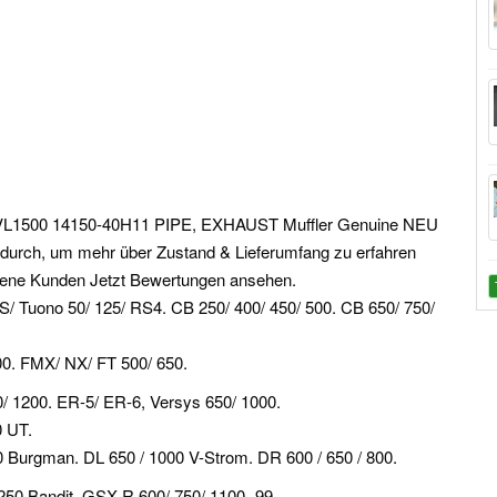
uki VL1500 14150-40H11 PIPE, EXHAUST Muffler Genuine NEU
 durch, um mehr über Zustand & Lieferumfang zu erfahren
dene Kunden Jetzt Bewertungen ansehen.
/ Tuono 50/ 125/ RS4. CB 250/ 400/ 450/ 500. CB 650/ 750/
0. FMX/ NX/ FT 500/ 650.
0/ 1200. ER-5/ ER-6, Versys 650/ 1000.
0 UT.
600 Burgman. DL 650 / 1000 V-Strom. DR 600 / 650 / 800.
250 Bandit. GSX-R 600/ 750/ 1100 -99.