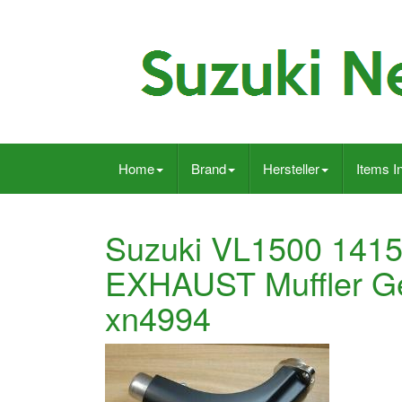
Home
Brand
Hersteller
Items I
Suzuki VL1500 141
EXHAUST Muffler 
xn4994