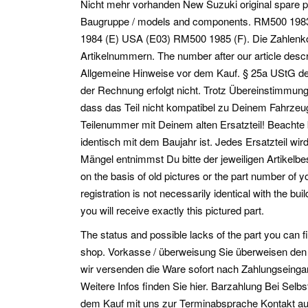
Nicht mehr vorhanden New Suzuki original spare pa
Baugruppe / models and components. RM500 198
1984 (E) USA (E03) RM500 1985 (F). Die Zahlenkom
Artikelnummern. The number after our article descrip
Allgemeine Hinweise vor dem Kauf. § 25a UStG de
der Rechnung erfolgt nicht. Trotz Übereinstimmu
dass das Teil nicht kompatibel zu Deinem Fahrzeug 
Teilenummer mit Deinem alten Ersatzteil! Beachte
identisch mit dem Baujahr ist. Jedes Ersatzteil wird
Mängel entnimmst Du bitte der jeweiligen Artikelb
on the basis of old pictures or the part number of yo
registration is not necessarily identical with the bu
you will receive exactly this pictured part.
The status and possible lacks of the part you can fin
shop. Vorkasse / überweisung Sie überweisen den 
wir versenden die Ware sofort nach Zahlungseinga
Weitere Infos finden Sie hier. Barzahlung Bei Sel
dem Kauf mit uns zur Terminabsprache Kontakt auf