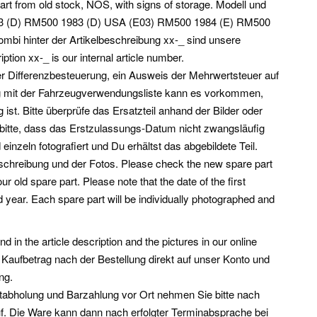
rt from old stock, NOS, with signs of storage. Modell und
3 (D) RM500 1983 (D) USA (E03) RM500 1984 (E) RM500
bi hinter der Artikelbeschreibung xx-_ sind unsere
tion xx-_ is our internal article number.
r Differenzbesteuerung, ein Ausweis der Mehrwertsteuer auf
ng mit der Fahrzeugverwendungsliste kann es vorkommen,
ist. Bitte überprüfe das Ersatzteil anhand der Bilder oder
 bitte, dass das Erstzulassungs-Datum nicht zwangsläufig
 einzeln fotografiert und Du erhältst das abgebildete Teil.
eschreibung und der Fotos. Please check the new spare part
ur old spare part. Please note that the date of the first
ild year. Each spare part will be individually photographed and
d in the article description and the pictures in our online
Kaufbetrag nach der Bestellung direkt auf unser Konto und
ng.
bstabholung und Barzahlung vor Ort nehmen Sie bitte nach
. Die Ware kann dann nach erfolgter Terminabsprache bei