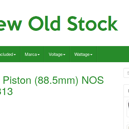
ncluded
Marca
Voltage
Wattage
 Piston (88.5mm) NOS
313