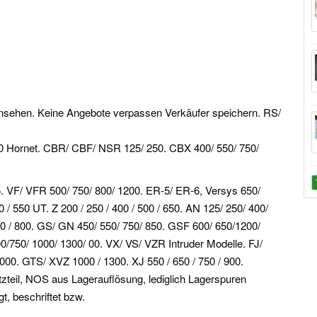
nsehen. Keine Angebote verpassen Verkäufer speichern. RS/
00 Hornet. CBR/ CBF/ NSR 125/ 250. CBX 400/ 550/ 750/
. VF/ VFR 500/ 750/ 800/ 1200. ER-5/ ER-6, Versys 650/
/ 550 UT. Z 200 / 250 / 400 / 500 / 650.
AN 125/ 250/ 400/
0 / 800. GS/ GN 450/ 550/ 750/ 850. GSF 600/ 650/1200/
0/750/ 1000/ 1300/ 00.
VX/ VS/ VZR Intruder Modelle. FJ/
00. GTS/ XVZ 1000 / 1300. XJ 550 / 650 / 750 / 900.
tzteil, NOS aus Lagerauflösung, lediglich Lagerspuren
, beschriftet bzw.